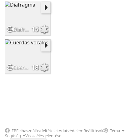
15
Diafragma
18
Cuerdas vocales
FB
Felhasználási feltételek
Adatvédelem
Beállítások
Téma
Segitség
Visszaélés jelentése