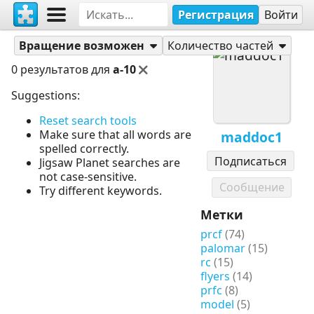
Регистрация
Войти
Пазлы
maddoc1
Вращение возможен
Количество частей
0 результатов для
a-10
Suggestions:
Reset search tools
Make sure that all words are
maddoc1
spelled correctly.
Подписаться
Jigsaw Planet searches are
not case-sensitive.
Сообщение
Try different keywords.
Метки
prcf
(74)
palomar
(15)
rc
(15)
flyers
(14)
prfc
(8)
model
(5)