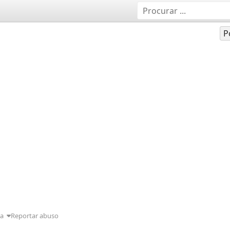
P
da
Reportar abuso