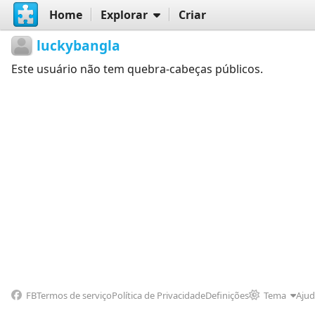
Home
Explorar
Criar
luckybangla
Este usuário não tem quebra-cabeças públicos.
FB
Termos de serviço
Política de Privacidade
Definições
Tema
Aju