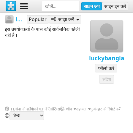
साइन अप
साइन इन करें
luckybangla
Popular
साझा करें
इस उपयोगकर्ता के पास कोई सार्वजनिक पहेली
नहीं है।
luckybangla
फॉलो करें
संदेश
FB
सेवा की शर्तें
गोपनीयता नीति
सेटिंग्स
थीम
सहायता
दुर्व्यवहार की रिपोर्ट करें