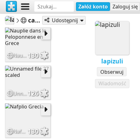
Załóż konto
Zaloguj się
lapizuli
casas-calles-fachadas
Udostępnij
130
Nauplie dans le Peloponnese en Grece
lapizuli
Obserwuj
Wiadomość
126
Unnamed file 27 scaled
130
Nafplio Grecia