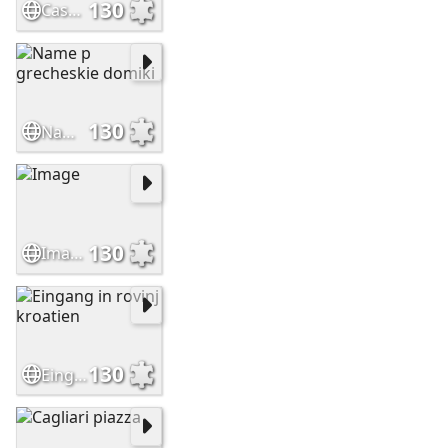
130
Casa tipica griega paredes blancas ventanas azules isla santorin
130
Name p grecheskie domiki
130
Image
130
Eingang in rovinj kroatien