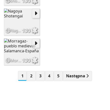
130
shop fvlowers
130
Nagoya Shotengai
130
Morragaz-pueblo medieval-Salamanca-España
1
2
3
4
5
Następna