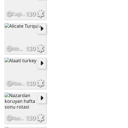
130
Cagliari piazza
130
Alicate Turquía
130
Alaati turkey
130
Nazardan koruyan hafta sonu rotasi