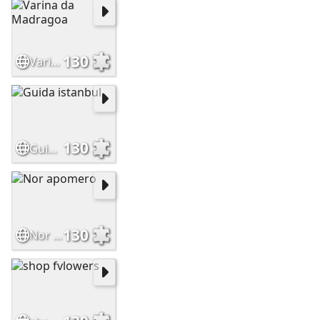
130
Varina da Madragoa
130
Guida istanbul
130
Nor apomero