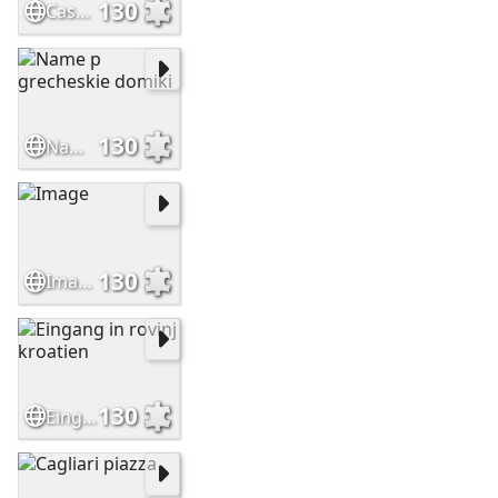
130
Casa tipica griega paredes blancas ventanas azules isla santorin
130
Name p grecheskie domiki
130
Image
130
Eingang in rovinj kroatien