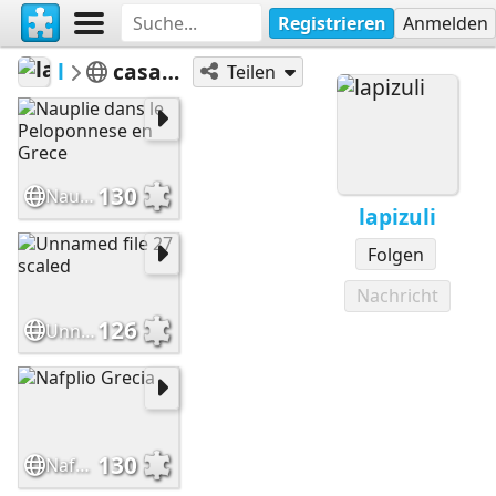
Registrieren
Anmelden
lapizuli
casas-calles-fachadas
Teilen
130
Nauplie dans le Peloponnese en Grece
lapizuli
Folgen
Nachricht
126
Unnamed file 27 scaled
130
Nafplio Grecia