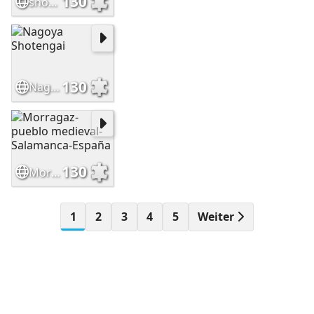
130
shop fvlowers
130
Nagoya Shotengai
130
Morragaz-pueblo medieval-Salamanca-España
1
2
3
4
5
Weiter