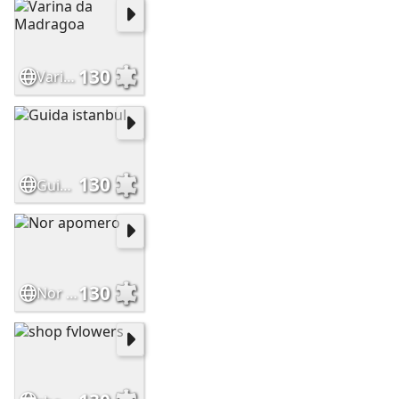
130
Varina da Madragoa
130
Guida istanbul
130
Nor apomero