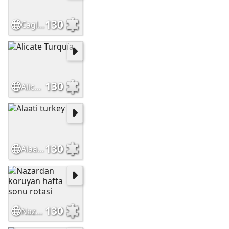
130
Cagliari piazza
130
Alicate Turquía
130
Alaati turkey
130
Nazardan koruyan hafta sonu rotasi