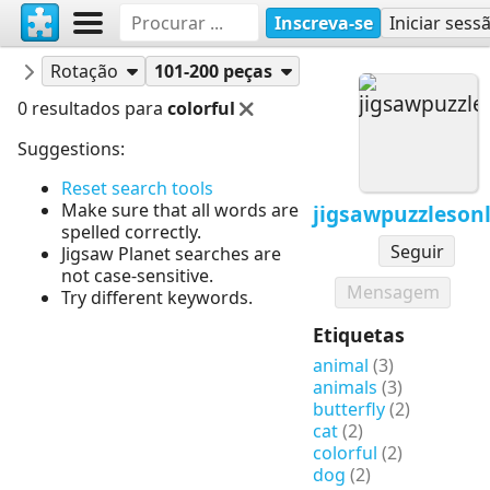
Inscreva-se
Iniciar sess
Quebra-cabeças
jigsawpuzzlesonline
Rotação
101-200 peças
0 resultados para
colorful
Suggestions:
Reset search tools
Make sure that all words are
jigsawpuzzleson
spelled correctly.
Seguir
Jigsaw Planet searches are
not case-sensitive.
Mensagem
Try different keywords.
Etiquetas
animal
(3)
animals
(3)
butterfly
(2)
cat
(2)
colorful
(2)
dog
(2)