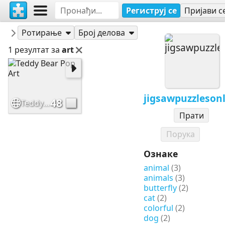
Региструј се
Пријави с
Слагалице
jigsawpuzzlesonline
Ротирање
Број делова
1 резултат за
art
jigsawpuzzleson
48
Teddy Bear Pop Art
Прати
Порука
Ознаке
animal
(3)
animals
(3)
butterfly
(2)
cat
(2)
colorful
(2)
dog
(2)