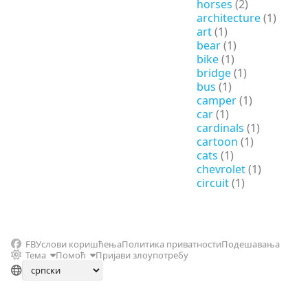
horses
(2)
architecture
(1)
art
(1)
bear
(1)
bike
(1)
bridge
(1)
bus
(1)
camper
(1)
car
(1)
cardinals
(1)
cartoon
(1)
cats
(1)
chevrolet
(1)
circuit
(1)
FB
Услови коришћења
Политика приватности
Подешавања
Тема
Помоћ
Пријави злоупотребу