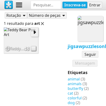
Inscreva-se
Entrar
Quebra-cabeças
jigsawpuzzlesonline
Rotação
Número de peças
1 resultado para
art
jigsawpuzzleson
48
Teddy Bear Pop Art
Seguir
Mensagem
Etiquetas
animal
(3)
animals
(3)
butterfly
(2)
cat
(2)
colorful
(2)
dog
(2)