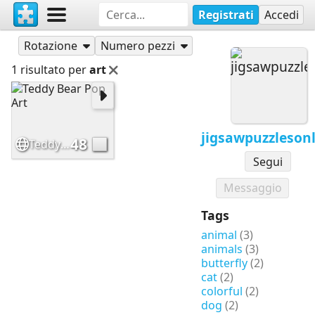
Registrati
Accedi
Puzzle
jigsawpuzzlesonline
Rotazione
Numero pezzi
1 risultato per
art
jigsawpuzzleson
48
Teddy Bear Pop Art
Segui
Messaggio
Tags
animal
(3)
animals
(3)
butterfly
(2)
cat
(2)
colorful
(2)
dog
(2)