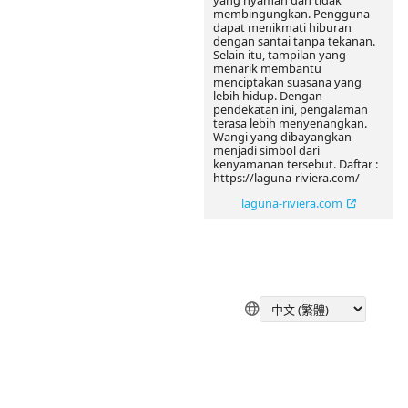
yang nyaman dan tidak
membingungkan. Pengguna
dapat menikmati hiburan
dengan santai tanpa tekanan.
Selain itu, tampilan yang
menarik membantu
menciptakan suasana yang
lebih hidup. Dengan
pendekatan ini, pengalaman
terasa lebih menyenangkan.
Wangi yang dibayangkan
menjadi simbol dari
kenyamanan tersebut. Daftar :
https://laguna-riviera.com/
laguna-riviera.com