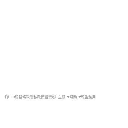
FB
服務條款
隱私政策
設置
主題
幫助
報告濫用