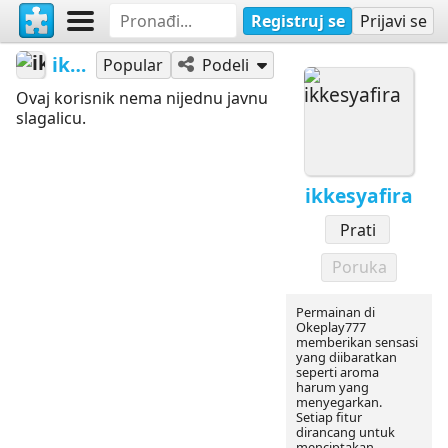
Registruj se
Prijavi se
ikkesyafira
Popular
Podeli
Ovaj korisnik nema nijednu javnu
slagalicu.
ikkesyafira
Prati
Poruka
Permainan di
Okeplay777
memberikan sensasi
yang diibaratkan
seperti aroma
harum yang
menyegarkan.
Setiap fitur
dirancang untuk
menciptakan