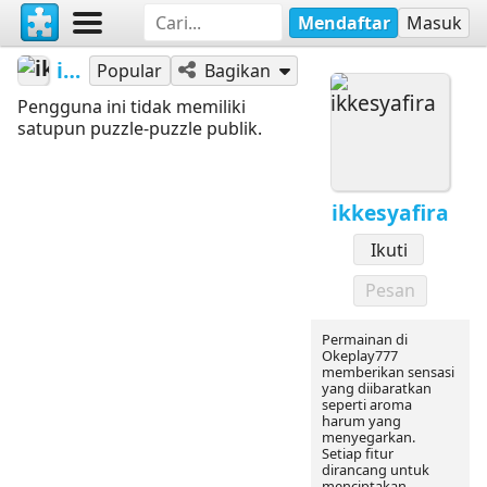
Mendaftar
Masuk
ikkesyafira
Popular
Bagikan
Pengguna ini tidak memiliki
satupun puzzle-puzzle publik.
ikkesyafira
Ikuti
Pesan
Permainan di
Okeplay777
memberikan sensasi
yang diibaratkan
seperti aroma
harum yang
menyegarkan.
Setiap fitur
dirancang untuk
menciptakan