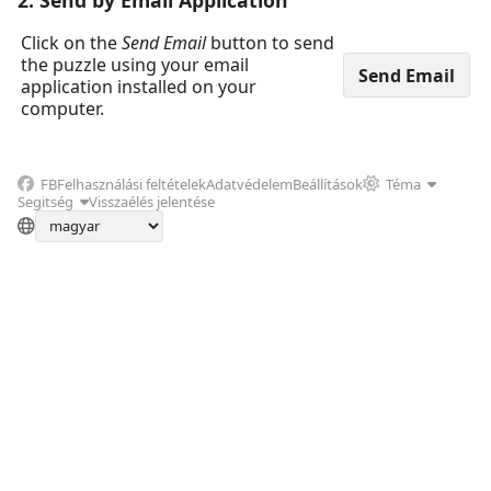
2. Send by Email Application
Click on the
Send Email
button to send
the puzzle using your email
application installed on your
computer.
FB
Felhasználási feltételek
Adatvédelem
Beállítások
Téma
Segitség
Visszaélés jelentése