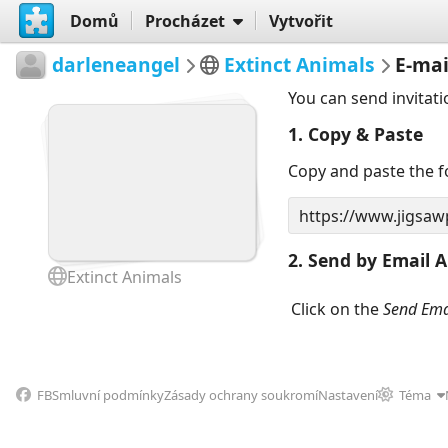
Domů
Procházet
Vytvořit
darleneangel
Extinct Animals
E-ma
You can send invitati
1. Copy & Paste
Copy and paste the fo
2. Send by Email A
Extinct Animals
Click on the
Send Ema
FB
Smluvní podmínky
Zásady ochrany soukromí
Nastavení
Téma