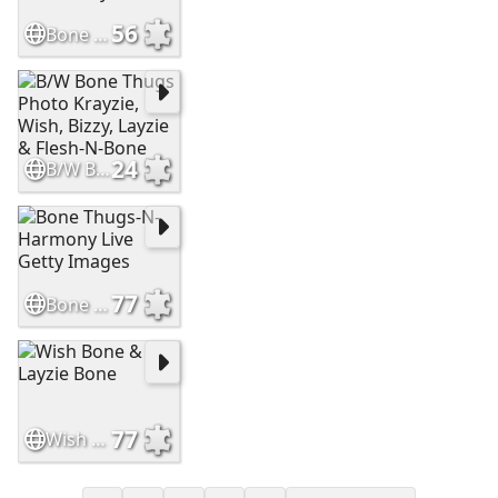
56
Bone Thugs-N-Harmony Krayzie, Wish & Layzie
24
B/W Bone Thugs Photo Krayzie, Wish, Bizzy, Layzie & Flesh-N-Bone
77
Bone Thugs-N-Harmony Live Getty Images
77
Wish Bone & Layzie Bone