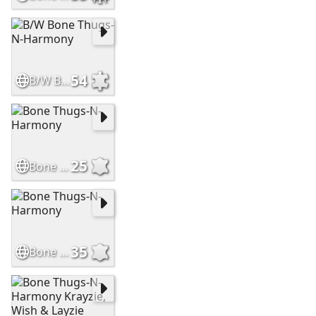
54
B/W Bone Thugs-N-Harmony
25
Bone Thugs-N-Harmony
35
Bone Thugs-N-Harmony