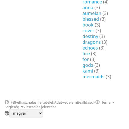
romance
(4)
anna
(3)
aumelan
(3)
blessed
(3)
book
(3)
cover
(3)
destiny
(3)
dragons
(3)
echoes
(3)
fire
(3)
for
(3)
gods
(3)
kami
(3)
mermaids
(3)
FB
Felhasználási feltételek
Adatvédelem
Beállítások
Téma
Segitség
Visszaélés jelentése