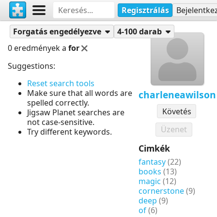
Regisztrálás
Bejelentke
Puzzle-ok
charleneawilson
Forgatás engedélyezve
4-100 darab
0 eredmények a
for
Suggestions:
Reset search tools
Make sure that all words are
charleneawilson
spelled correctly.
Követés
Jigsaw Planet searches are
not case-sensitive.
Üzenet
Try different keywords.
Cimkék
fantasy
(22)
books
(13)
magic
(12)
cornerstone
(9)
deep
(9)
of
(6)