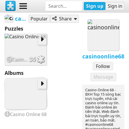
Sign up
Sign in
casinoonline68
Popular
Share
Puzzles
casinoonline68
36
Casino Online 68
Follow
Albums
Message
Casino Online 68 -
BXH Top 15 sòng bạc
trực tuyến, nhà cái
casino online uy tín.
Đánh bài online ăn
tiền thật. Web đánh
Casino Online 68
bài trực tuyến uy tín,
an toàn, bảo mật.
#casinoonline68
#casinoonlineuytin6