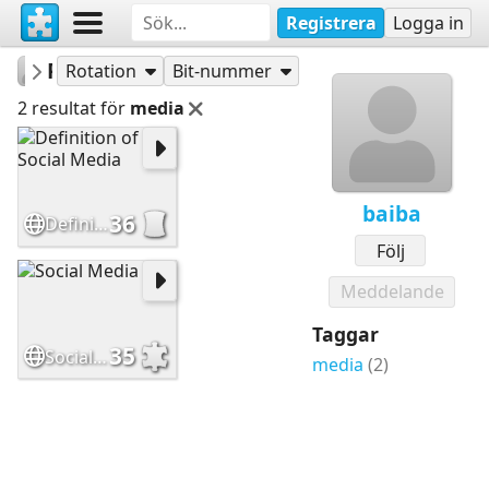
Registrera
Logga in
baiba
Pussel
Rotation
Bit-nummer
2 resultat för
media
baiba
36
Definition of Social Media
Följ
Meddelande
Taggar
35
Social Media
media
(2)