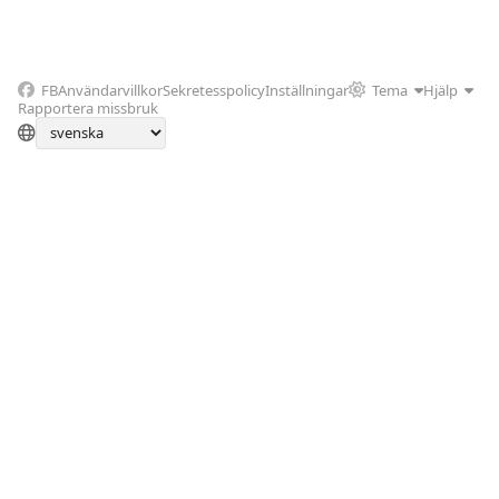
FB
Användarvillkor
Sekretesspolicy
Inställningar
Tema
Hjälp
Rapportera missbruk