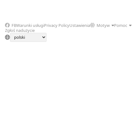
FB
Warunki usługi
Privacy Policy
Ustawienia
Motyw
Pomoc
Zgłoś nadużycie