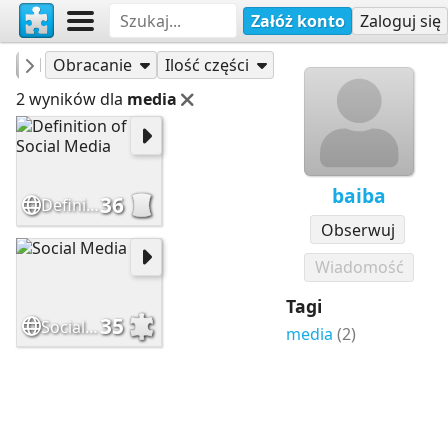
Załóż konto
Zaloguj się
Puzzle
baiba
Obracanie
Ilość części
2 wyników dla
media
baiba
36
Definition of Social Media
Obserwuj
Wiadomość
Tagi
35
Social Media
media
(2)