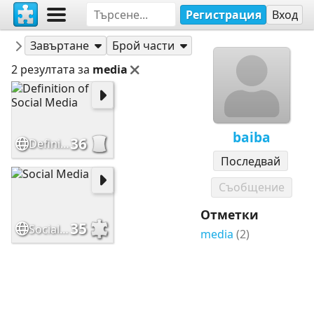
Регистрация
Вход
Пъзели
baiba
Завъртане
Брой части
2 резултата за
media
baiba
36
Definition of Social Media
Последвай
Съобщение
Отметки
35
Social Media
media
(2)