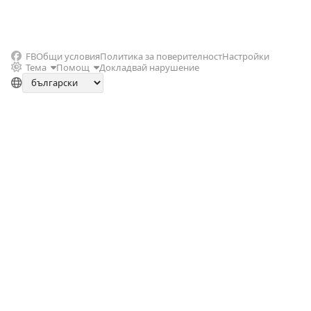
FB
Общи условия
Политика за поверителност
Настройки
Тема
Помощ
Докладвай нарушение