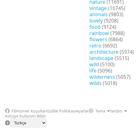
nature
(11691)
vintage
(10745)
animals
(9803)
lovely
(9208)
food
(9124)
rainbow
(7988)
flowers
(6864)
retro
(6692)
architecture
(5974)
landscape
(5515)
wild
(5100)
life
(5096)
wilderness
(5057)
wilds
(5018)
FB
Hizmet Koşulları
Gizlilik Politikası
Ayarlar
Tema
Yardım
Kötüye Kullanım Bildir