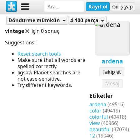
Kayıt ol
Giriş yap
Yapbozlar
ardena
Döndürme mümkün
4-100 parça
vintage
için 0 sonuç
Suggestions:
Reset search tools
Make sure that all words are
ardena
spelled correctly.
Takip et
Jigsaw Planet searches are
not case-sensitive.
Mesaj
Try different keywords.
Etiketler
ardena
(49516)
color
(49419)
colorful
(49418)
view
(40966)
beautiful
(37074)
12
(19046)