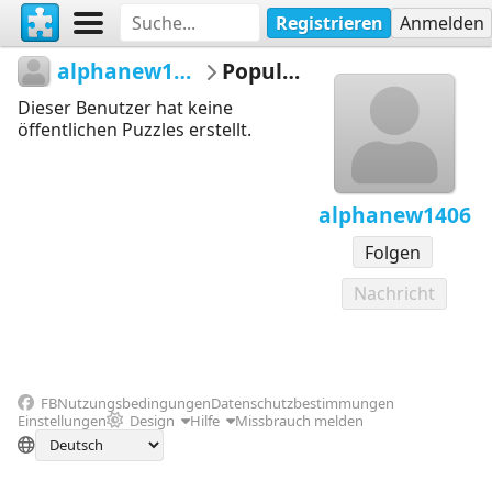
Registrieren
Anmelden
alphanew1406
Popular
Dieser Benutzer hat keine
öffentlichen Puzzles erstellt.
alphanew1406
Folgen
Nachricht
FB
Nutzungsbedingungen
Datenschutzbestimmungen
Einstellungen
Design
Hilfe
Missbrauch melden