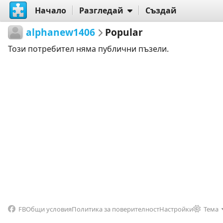
Начало
Разгледай
Създай
alphanew1406
Popular
Този потребител няма публични пъзели.
FB
Общи условия
Политика за поверителност
Настройки
Тема