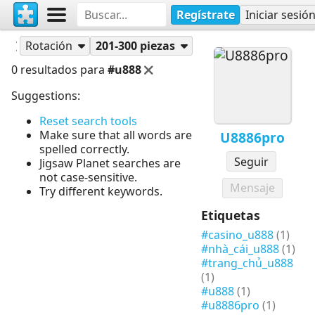
Regístrate
Iniciar sesió
Rompecabezas
U8886pro
Rotación
201-300 piezas
0 resultados para
#u888
Suggestions:
Reset search tools
Make sure that all words are
U8886pro
spelled correctly.
Seguir
Jigsaw Planet searches are
not case-sensitive.
Mensaje
Try different keywords.
Etiquetas
#casino_u888
(1)
#nhà_cái_u888
(1)
#trang_chủ_u888
(1)
#u888
(1)
#u8886pro
(1)