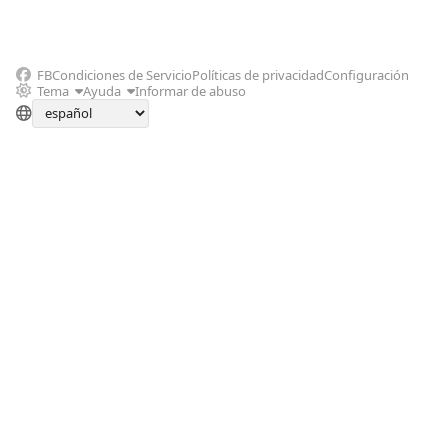
FB
Condiciones de Servicio
Políticas de privacidad
Configuración
Tema
Ayuda
Informar de abuso