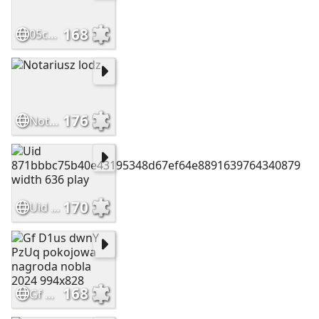
168
05c5b38bde5979cc2726fc9a63214510
176
Notariusz lodz
170
Uid 871bbbc75b40e43195348d67ef64e8891639764340879 width 636 play
168
Gf D1us dwnY PzUq pokojowa nagroda nobla 2024 994x828