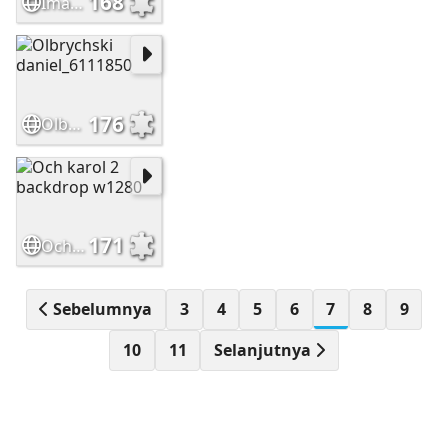
168
Images
176
Olbrychski daniel_6111850
171
Och karol 2 backdrop w1280
Sebelumnya
3
4
5
6
7
8
9
10
11
Selanjutnya