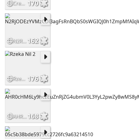
170
Crepes sweet and with
162
N2RjODEzYVMzCDl3agFsRnBQbS0sWGIQJ0h1ZmpMfAIqWX1wahwnXjcYKjQqVClA
176
Rzeka Nil 2
168
AHR0cHM6Ly9hczEuZnRjZG4ubmV0L3YyL2pwZy8wMS8yMi8wMi8wOC8xMDAwX0Zf