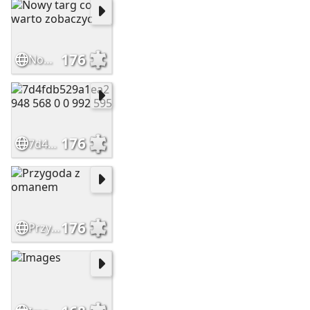
176
Nowy targ co warto zobaczyc
176
7d4fdb529a1ea2 948 568 0 0 992 595
176
Przygoda z omanem