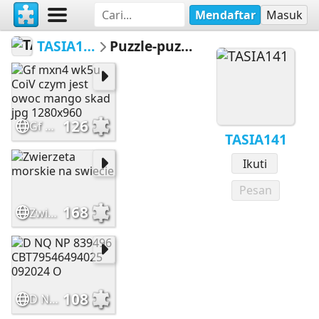
Mendaftar
Masuk
TASIA141
Puzzle-puzzle
126
Gf mxn4 wk5u CoiV czym jest owoc mango skad jpg 1280x960
TASIA141
Ikuti
Pesan
168
Zwierzeta morskie na swiecie
108
D NQ NP 839496 CBT79546494025 092024 O