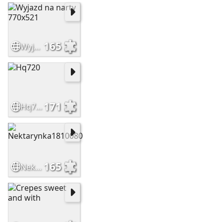
165
Wyjazd na narty 770x521
171
Hq720
165
Nektarynka1810080