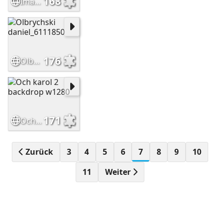
168
Images
176
Olbrychski daniel_6111850
171
Och karol 2 backdrop w1280
Zurück
3
4
5
6
7
8
9
10
11
Weiter