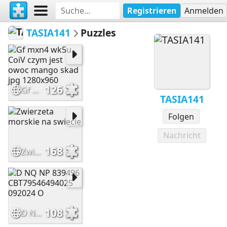
Registrieren
Anmelden
TASIA141
Puzzles
126
Gf mxn4 wk5u CoiV czym jest owoc mango skad jpg 1280x960
TASIA141
Folgen
Nachricht
168
Zwierzeta morskie na swiecie
108
D NQ NP 839496 CBT79546494025 092024 O