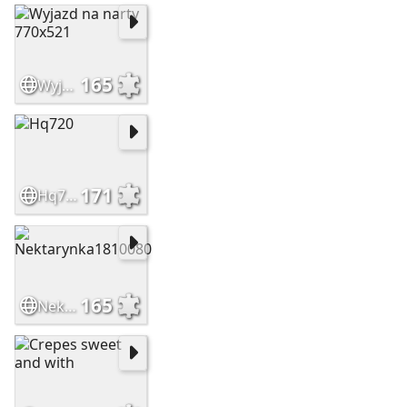
165
Wyjazd na narty 770x521
171
Hq720
165
Nektarynka1810080