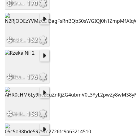
170
Crepes sweet and with
162
N2RjODEzYVMzCDl3agFsRnBQbS0sWGIQJ0h1ZmpMfAIqWX1wahwnXjcYKjQqVClA
176
Rzeka Nil 2
168
AHR0cHM6Ly9hczEuZnRjZG4ubmV0L3YyL2pwZy8wMS8yMi8wMi8wOC8xMDAwX0Zf