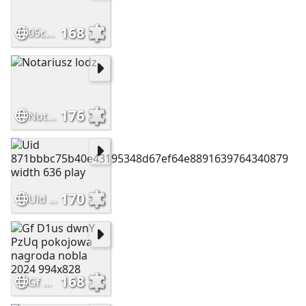
168
05c5b38bde5979cc2726fc9a63214510
176
Notariusz lodz
170
Uid 871bbbc75b40e43195348d67ef64e8891639764340879 width 636 play
168
Gf D1us dwnY PzUq pokojowa nagroda nobla 2024 994x828