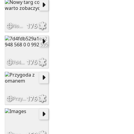
176
Nowy targ co warto zobaczyc
176
7d4fdb529a1ea2 948 568 0 0 992 595
176
Przygoda z omanem