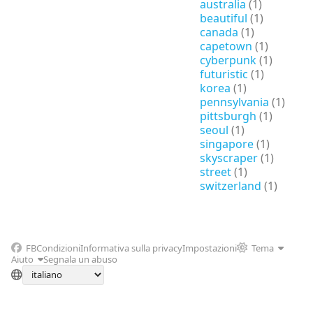
australia
(1)
beautiful
(1)
canada
(1)
capetown
(1)
cyberpunk
(1)
futuristic
(1)
korea
(1)
pennsylvania
(1)
pittsburgh
(1)
seoul
(1)
singapore
(1)
skyscraper
(1)
street
(1)
switzerland
(1)
FB
Condizioni
Informativa sulla privacy
Impostazioni
Tema
Aiuto
Segnala un abuso