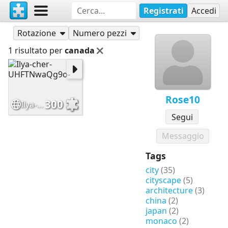
Registrati
Accedi
Puzzle
Rose10
Rotazione
Numero pezzi
1 risultato per
canada
Rose10
300
Ilya-cher-UHFTNwaQg9o-
Segui
Messaggio
Tags
city
(35)
cityscape
(5)
architecture
(3)
china
(2)
japan
(2)
monaco
(2)