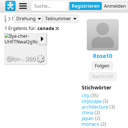
Registrieren
Anmelden
Rose10
Puzzles
Drehung
Teilnummer
1 Ergebnis für:
canada
Rose10
300
Ilya-cher-UHFTNwaQg9o-
Folgen
Nachricht
Stichwörter
city
(35)
cityscape
(5)
architecture
(3)
china
(2)
japan
(2)
monaco
(2)