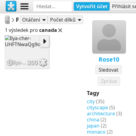
Vytvořit účet
Přihlásit s
Rose10
Puzzle
Otáčení
Počet dílků
1 výsledek pro
canada
Rose10
300
Ilya-cher-UHFTNwaQg9o-
Sledovat
Zpráva
Tagy
city
(35)
cityscape
(5)
architecture
(3)
china
(2)
japan
(2)
monaco
(2)