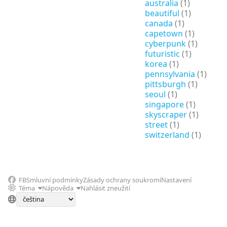
australia
(1)
beautiful
(1)
canada
(1)
capetown
(1)
cyberpunk
(1)
futuristic
(1)
korea
(1)
pennsylvania
(1)
pittsburgh
(1)
seoul
(1)
singapore
(1)
skyscraper
(1)
street
(1)
switzerland
(1)
FB
Smluvní podmínky
Zásady ochrany soukromí
Nastavení
Téma
Nápověda
Nahlásit zneužití