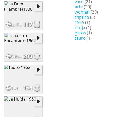
varo
(21)
arte
(20)
woman
(20)
tríptico
(3)
1935
(1)
117
La Faim (Hambre)1938
bruja
(1)
gatos
(1)
tauro
(1)
200
Caballero Encantado 1962
154
Tauro 1962