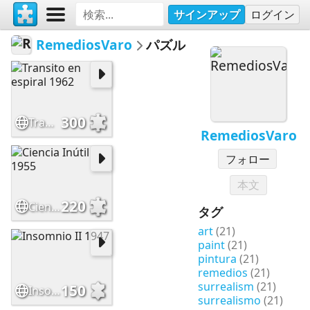
サインアップ
ログイン
RemediosVaro
パズル
300
Transito en espiral 1962
RemediosVaro
フォロー
本文
220
Ciencia Inútil 1955
タグ
art
(21)
paint
(21)
pintura
(21)
remedios
(21)
surrealism
(21)
150
Insomnio II 1947
surrealismo
(21)