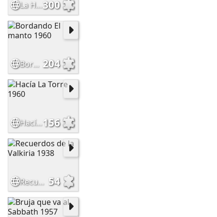
300
La Huída 1960
204
Bordando El manto 1960
156
Hacía La Torre 1960
54
Recuerdos de la Valkiria 1938