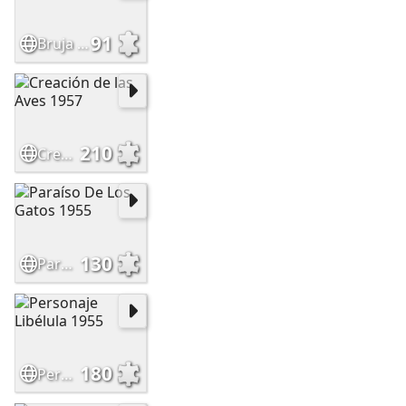
91
Bruja que va al Sabbath 1957
210
Creación de las Aves 1957
130
Paraíso De Los Gatos 1955
180
Personaje Libélula 1955