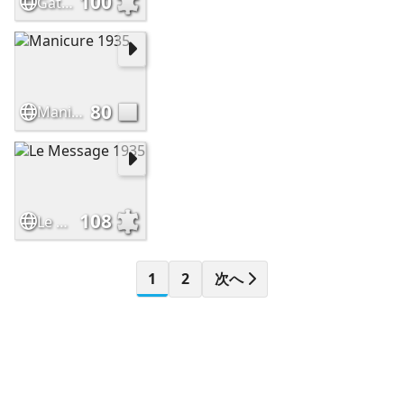
100
Gato Hombre 1943
80
Manicure 1935
108
Le Message 1935
1
2
次へ