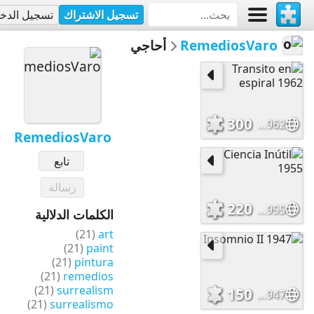
تسجيل الاشتراك
تسجيل الدخ
RemediosVaro
أحاجي
300
Transito en espiral 1962
RemediosVaro
تابع
رسالة
220
Ciencia Inútil 1955
الكلمات الدلالية
(21)
art
(21)
paint
(21)
pintura
(21)
remedios
(21)
surrealism
150
Insomnio II 1947
(21)
surrealismo