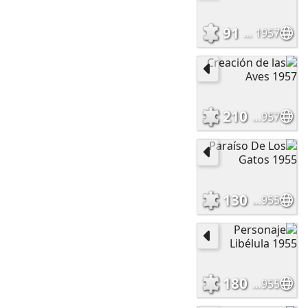
91
Bruja que va al Sabbath 1957
210
Creación de las Aves 1957
130
Paraíso De Los Gatos 1955
180
Personaje Libélula 1955