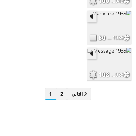
100
Gato Hombre 1943
80
Manicure 1935
108
Le Message 1935
التالي
2
1