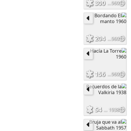
300
La Huída 1960
204
Bordando El manto 1960
156
Hacía La Torre 1960
54
Recuerdos de la Valkiria 1938