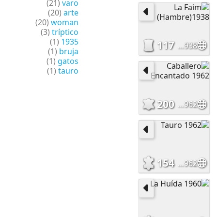
(21)
varo
(20)
arte
(20)
woman
(3)
tríptico
(1)
1935
117
La Faim (Hambre)1938
(1)
bruja
(1)
gatos
(1)
tauro
200
Caballero Encantado 1962
154
Tauro 1962