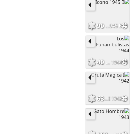
90
Icono 1945 B
40
Los Funambulistas 1944
63
Gruta Magica I 1942