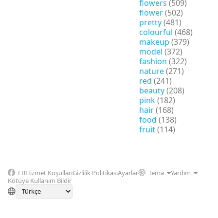
flowers
(509)
flower
(502)
pretty
(481)
colourful
(468)
makeup
(379)
model
(372)
fashion
(322)
nature
(271)
red
(241)
beauty
(208)
pink
(182)
hair
(168)
food
(138)
fruit
(114)
FB
Hizmet Koşulları
Gizlilik Politikası
Ayarlar
Tema
Yardım
Kötüye Kullanım Bildir