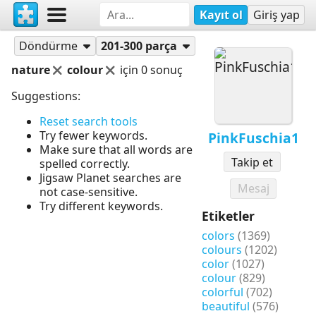
Kayıt ol
Giriş yap
Yapbozlar
PinkFuschia1
Döndürme
201-300 parça
nature
colour
için 0 sonuç
Suggestions:
Reset search tools
Try fewer keywords.
PinkFuschia1
Make sure that all words are
Takip et
spelled correctly.
Jigsaw Planet searches are
Mesaj
not case-sensitive.
Try different keywords.
Etiketler
colors
(1369)
colours
(1202)
color
(1027)
colour
(829)
colorful
(702)
beautiful
(576)