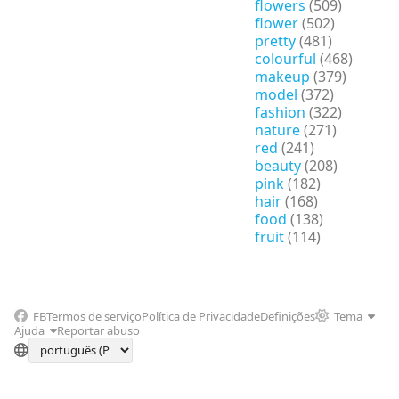
flowers
(509)
flower
(502)
pretty
(481)
colourful
(468)
makeup
(379)
model
(372)
fashion
(322)
nature
(271)
red
(241)
beauty
(208)
pink
(182)
hair
(168)
food
(138)
fruit
(114)
FB
Termos de serviço
Política de Privacidade
Definições
Tema
Ajuda
Reportar abuso