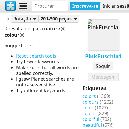
Inscreva-se
Iniciar sess
Quebra-cabeças
PinkFuschia1
Rotação
201-300 peças
0 resultados para
nature
colour
Suggestions:
PinkFuschia1
Reset search tools
Try fewer keywords.
Seguir
Make sure that all words are
spelled correctly.
Mensagem
Jigsaw Planet searches are
not case-sensitive.
Etiquetas
Try different keywords.
colors
(1369)
colours
(1202)
color
(1027)
colour
(829)
colorful
(702)
beautiful
(576)