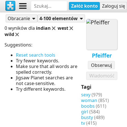
Załóż konto
Zaloguj się
Puzzle
Pfeiffer
Obracanie
4-100 elementów
0 wyników dla
indian
west
wild
Suggestions:
Pfeiffer
Reset search tools
Try fewer keywords.
Obserwuj
Make sure that all words are
spelled correctly.
Wiadomość
Jigsaw Planet searches are
not case-sensitive.
Tagi
Try different keywords.
sexy
(979)
woman
(851)
boobs
(611)
girl
(584)
busty
(489)
tv
(415)