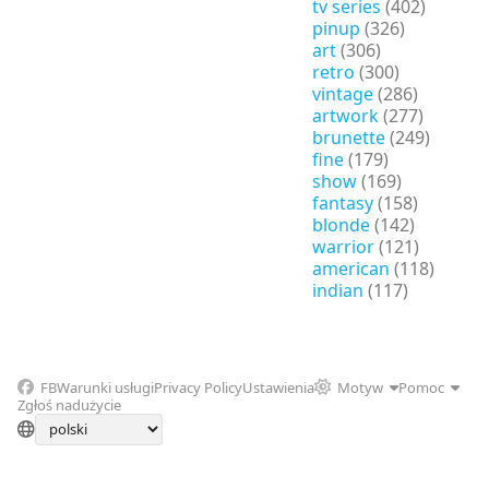
tv series
(402)
pinup
(326)
art
(306)
retro
(300)
vintage
(286)
artwork
(277)
brunette
(249)
fine
(179)
show
(169)
fantasy
(158)
blonde
(142)
warrior
(121)
american
(118)
indian
(117)
FB
Warunki usługi
Privacy Policy
Ustawienia
Motyw
Pomoc
Zgłoś nadużycie