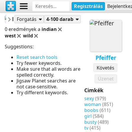
Regisztrálás
Bejelentke
Pfeiffer
Puzzle-ok
Forgatás
4-100 darab
0 eredmények a
indian
west
wild
Suggestions:
Pfeiffer
Reset search tools
Try fewer keywords.
Követés
Make sure that all words are
spelled correctly.
Üzenet
Jigsaw Planet searches are
not case-sensitive.
Cimkék
Try different keywords.
sexy
(979)
woman
(851)
boobs
(611)
girl
(584)
busty
(489)
tv
(415)