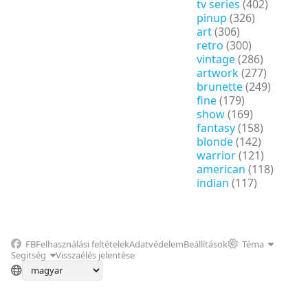
tv series
(402)
pinup
(326)
art
(306)
retro
(300)
vintage
(286)
artwork
(277)
brunette
(249)
fine
(179)
show
(169)
fantasy
(158)
blonde
(142)
warrior
(121)
american
(118)
indian
(117)
FB
Felhasználási feltételek
Adatvédelem
Beállítások
Téma
Segitség
Visszaélés jelentése