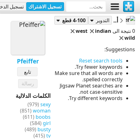
تسجيل الاشتراك
تسجيل الدخ
أحاجي
Pfeiffer
التدوير
4-100 قطع
0 نتيجة الى
indian
west
wild
Suggestions:
Pfeiffer
Reset search tools
Try fewer keywords.
تابع
Make sure that all words are
spelled correctly.
رسالة
Jigsaw Planet searches are
not case-sensitive.
الكلمات الدلالية
Try different keywords.
(979)
sexy
(851)
woman
(611)
boobs
(584)
girl
(489)
busty
(415)
tv