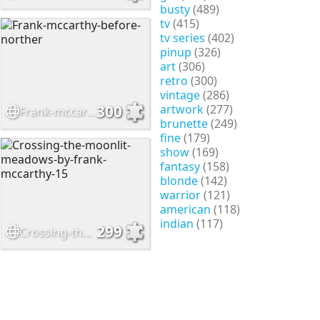
busty
(489)
tv
(415)
tv series
(402)
pinup
(326)
art
(306)
retro
(300)
vintage
(286)
artwork
(277)
300
Frank-mccarthy-before-norther
brunette
(249)
fine
(179)
show
(169)
fantasy
(158)
blonde
(142)
warrior
(121)
american
(118)
indian
(117)
299
Crossing-the-moonlit-meadows-by-frank-mccarthy-15