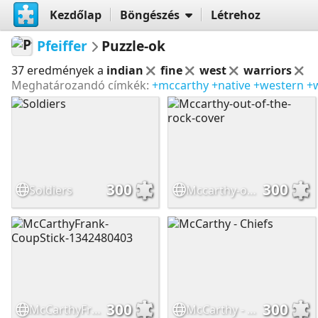
Kezdőlap
Böngészés
Létrehoz
Pfeiffer
Puzzle-ok
37 eredmények a
indian
fine
west
warriors
Meghatározandó címkék:
+mccarthy
+native
+western
+w
300
300
Soldiers
Mccarthy-out-of-the-rock-cover
300
300
McCarthyFrank-CoupStick-1342480403
McCarthy - Chiefs