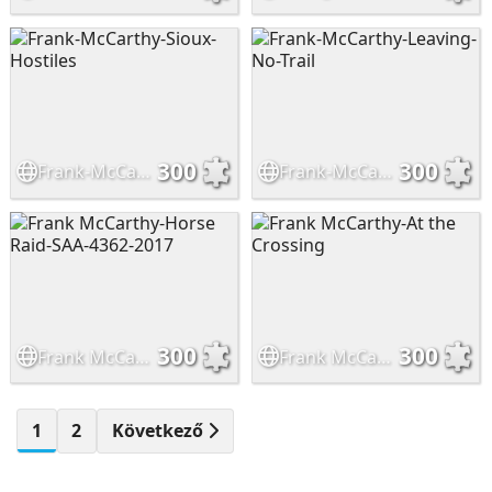
300
300
Frank-McCarthy-Sioux-Hostiles
Frank-McCarthy-Leaving-No-Trail
300
300
Frank McCarthy-Horse Raid-SAA-4362-2017
Frank McCarthy-At the Crossing
1
2
Következő