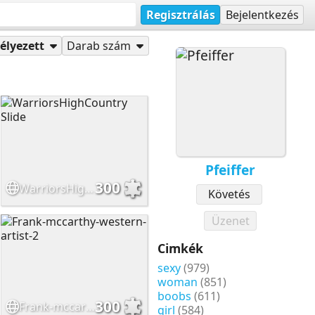
Regisztrálás
Bejelentkezés
élyezett
Darab szám
Pfeiffer
300
WarriorsHighCountry Slide
Követés
Üzenet
Cimkék
sexy
(979)
woman
(851)
boobs
(611)
300
Frank-mccarthy-western-artist-2
girl
(584)