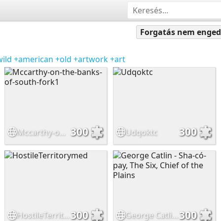
Forgatás nem enged
ild
+american
+old
+artwork
+art
300
300
Mccarthy-on-the-banks-of-south-fork1
Udqoktc
300
300
HostileTerritorymed
George Catlin - Sha-có-pay, The Six, Chief of the Plains