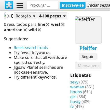
Inscreva-se
Iniciar sess
Pfeiffer
Quebra-cabeças
Rotação
4-100 peças
0 resultados para
fine
west
american
wild
Suggestions:
Pfeiffer
Reset search tools
Try fewer keywords.
Seguir
Make sure that all words are
spelled correctly.
Mensagem
Jigsaw Planet searches are
not case-sensitive.
Etiquetas
Try different keywords.
sexy
(979)
woman
(851)
boobs
(611)
girl
(584)
busty
(489)
tv
(415)