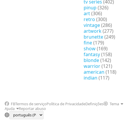
tv series
(402)
pinup
(326)
art
(306)
retro
(300)
vintage
(286)
artwork
(277)
brunette
(249)
fine
(179)
show
(169)
fantasy
(158)
blonde
(142)
warrior
(121)
american
(118)
indian
(117)
FB
Termos de serviço
Política de Privacidade
Definições
Tema
Ajuda
Reportar abuso