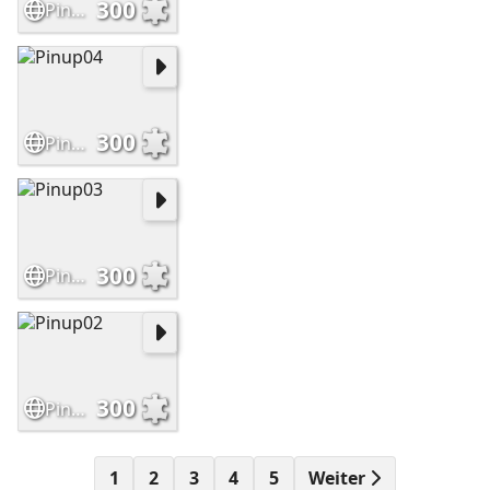
300
Pinup05
300
Pinup04
300
Pinup03
300
Pinup02
1
2
3
4
5
Weiter