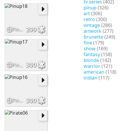
tv series
(402)
pinup
(326)
art
(306)
retro
(300)
vintage
(286)
299
Pinup18
artwork
(277)
brunette
(249)
fine
(179)
show
(169)
fantasy
(158)
blonde
(142)
300
Pinup17
warrior
(121)
american
(118)
indian
(117)
300
Pinup16