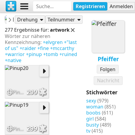
Registrieren
Anmelden
Pfeiffer
Puzzles
Drehung
Teilnummer
277 Ergebnisse für:
artwork
Wörter zur näheren
Kennzeichnung:
+elvgren
+"last
of us"
+raider
+fine
+mccarthy
+warrior
+pinup
+tomb
+ruined
Pfeiffer
+native
Folgen
Nachricht
299
Pinup20
Stichwörter
sexy
(979)
woman
(851)
boobs
(611)
girl
(584)
busty
(489)
299
Pinup19
tv
(415)