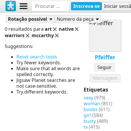
Inscreva-se
Iniciar sess
Quebra-cabeças
Pfeiffer
Rotação possível
Número da peça
0 resultados para
art
native
warriors
mccarthy
Suggestions:
Pfeiffer
Reset search tools
Try fewer keywords.
Seguir
Make sure that all words are
spelled correctly.
Mensagem
Jigsaw Planet searches are
not case-sensitive.
Etiquetas
Try different keywords.
sexy
(979)
woman
(851)
boobs
(611)
girl
(584)
busty
(489)
tv
(415)