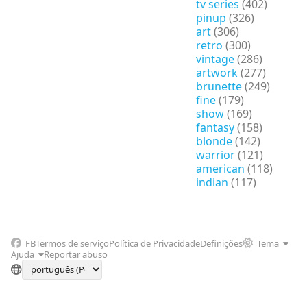
tv series
(402)
pinup
(326)
art
(306)
retro
(300)
vintage
(286)
artwork
(277)
brunette
(249)
fine
(179)
show
(169)
fantasy
(158)
blonde
(142)
warrior
(121)
american
(118)
indian
(117)
FB
Termos de serviço
Política de Privacidade
Definições
Tema
Ajuda
Reportar abuso