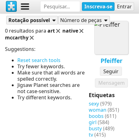
Inscreva-se
Entrar
Quebra-cabeças
Pfeiffer
Rotação possível
Número de peças
0 resultados para
art
native
mccarthy
Suggestions:
Pfeiffer
Reset search tools
Try fewer keywords.
Seguir
Make sure that all words are
spelled correctly.
Mensagem
Jigsaw Planet searches are
not case-sensitive.
Etiquetas
Try different keywords.
sexy
(979)
woman
(851)
boobs
(611)
girl
(584)
busty
(489)
tv
(415)