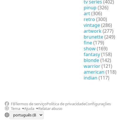
tv series
(402)
pinup
(326)
art
(306)
retro
(300)
vintage
(286)
artwork
(277)
brunette
(249)
fine
(179)
show
(169)
fantasy
(158)
blonde
(142)
warrior
(121)
american
(118)
indian
(117)
FB
Termos de serviço
Política de privacidade
Configurações
Tema
Ajuda
Relatar abuso