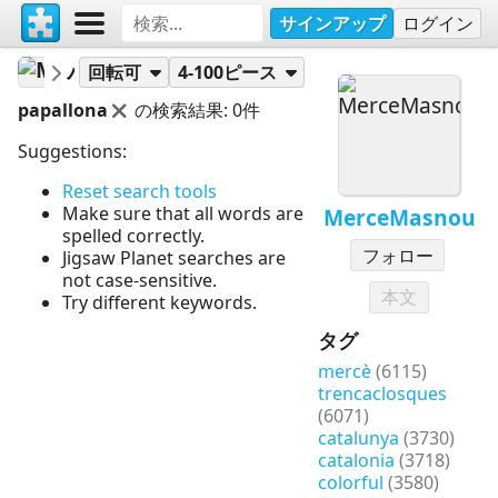
サインアップ
ログイン
MerceMasnou
パズル
回転可
4-100ピース
papallona
の検索結果: 0件
Suggestions:
Reset search tools
Make sure that all words are
MerceMasnou
spelled correctly.
フォロー
Jigsaw Planet searches are
not case-sensitive.
本文
Try different keywords.
タグ
mercè
(6115)
trencaclosques
(6071)
catalunya
(3730)
catalonia
(3718)
colorful
(3580)