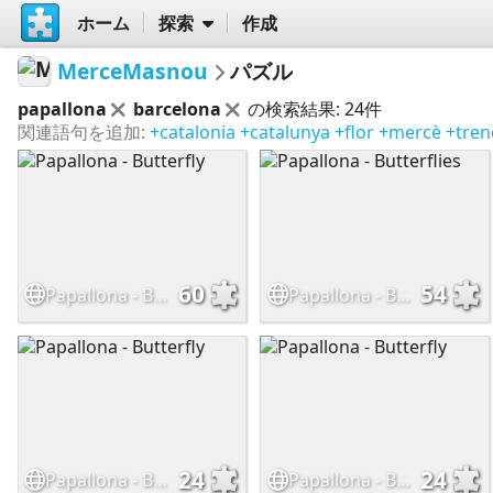
ホーム
探索
作成
MerceMasnou
パズル
papallona
barcelona
の検索結果: 24件
関連語句を追加:
+catalonia
+catalunya
+flor
+mercè
+tren
60
54
Papallona - Butterfly
Papallona - Butterflies
24
24
Papallona - Butterfly
Papallona - Butterfly