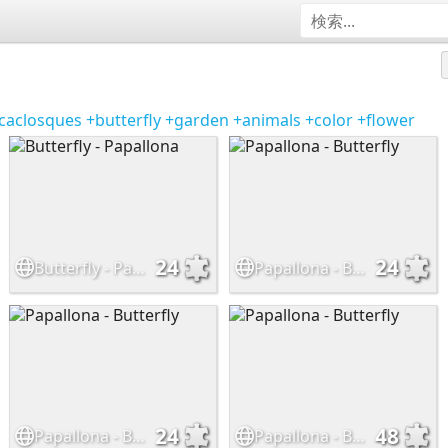
caclosques
+butterfly
+garden
+animals
+color
+flower
24
24
Butterfly - Papallona
Papallona - Butterfly
24
48
Papallona - Butterfly
Papallona - Butterfly