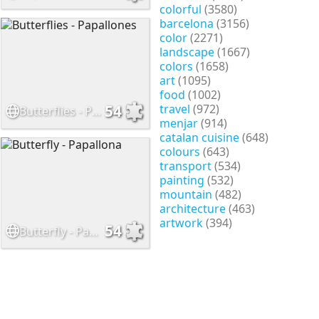
colorful
(3580)
barcelona
(3156)
color
(2271)
landscape
(1667)
colors
(1658)
art
(1095)
food
(1002)
travel
(972)
54
Butterflies - Papallones
menjar
(914)
catalan cuisine
(648)
colours
(643)
transport
(534)
painting
(532)
mountain
(482)
architecture
(463)
artwork
(394)
54
Butterfly - Papallona