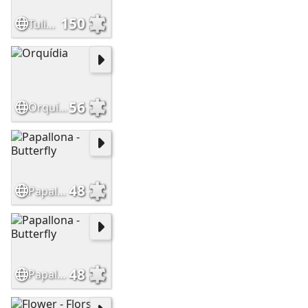
150
Tulipes -Tulips
56
Orquídia
48
Papallona - Butterfly
48
Papallona - Butterfly