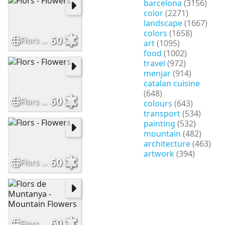
barcelona
(3156)
color
(2271)
landscape
(1667)
colors
(1658)
60
Flors - Flowers
art
(1095)
food
(1002)
travel
(972)
menjar
(914)
catalan cuisine
(648)
60
Flors - Flowers
colours
(643)
transport
(534)
painting
(532)
mountain
(482)
architecture
(463)
artwork
(394)
60
Flors - Flowers
60
Flors de Muntanya - Mountain Flowers