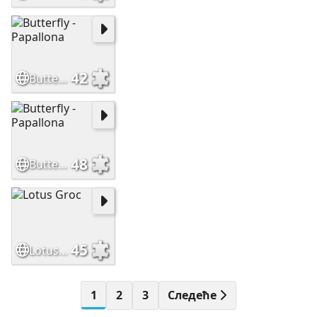
42
Butterfly - Papallona
48
Butterfly - Papallona
45
Lotus Groc
1
2
3
Следеће