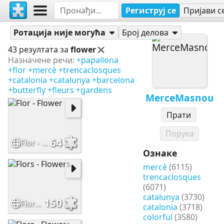
Региструј се
Пријави с
Слагалице
MerceMasnou
Ротација није могућа
Број делова
43 резултата за
flower
Назначене речи:
+papallona
+flor
+mercè
+trencaclosques
+catalonia
+catalunya
+barcelona
+butterfly
+fleurs
+gardens
MerceMasnou
Прати
Порука
64
Flor - Flower
Ознаке
mercè
(6115)
trencaclosques
(6071)
catalunya
(3730)
150
Flors - Flowers
catalonia
(3718)
colorful
(3580)