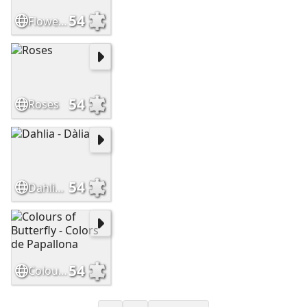
54
Flowers - Flors
54
Roses
54
Dahlia - Dàlia
54
Colours of Butterfly - Colors de Papallona