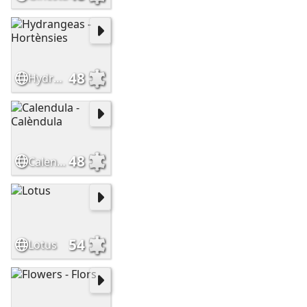
48
Hydrangeas - Hortènsies
48
Calendula - Calèndula
54
Lotus