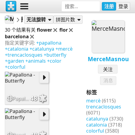
注册
登录
MerceMasnou
拼图
无法旋转
拼图片数
30 个结果有关
flower
flor
barcelona
指定关键字词:
+papallona
+catalonia
+catalunya
+mercè
+trencaclosques
+butterfly
MerceMasnou
+garden
+animals
+color
+colorful
关注
消息
标签
48
Papallona - Butterfly
mercè
(6115)
trencaclosques
(6071)
catalunya
(3730)
catalonia
(3718)
colorful
(3580)
48