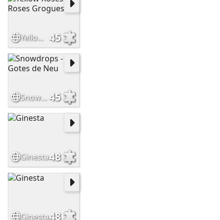
45
Yellow Roses - Roses Grogues
45
Snowdrops - Gotes de Neu
48
Ginesta
48
Ginesta