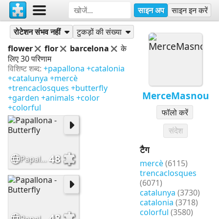
साइन अप
साइन इन करें
पहेलियां
MerceMasnou
रोटेशन संभव नहीं
टुकड़ों की संख्या
flower
flor
barcelona
के
लिए 30 परिणाम
विशिष्ट शब्द:
+papallona
+catalonia
+catalunya
+mercè
+trencaclosques
+butterfly
MerceMasnou
+garden
+animals
+color
+colorful
फॉलो करें
संदेश
टैग
48
Papallona - Butterfly
mercè
(6115)
trencaclosques
(6071)
catalunya
(3730)
catalonia
(3718)
colorful
(3580)
48
Papallona - Butterfly