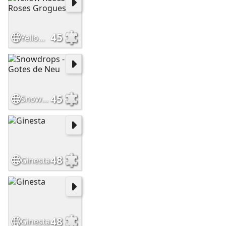
45
Yellow Roses - Roses Grogues
45
Snowdrops - Gotes de Neu
48
Ginesta
48
Ginesta