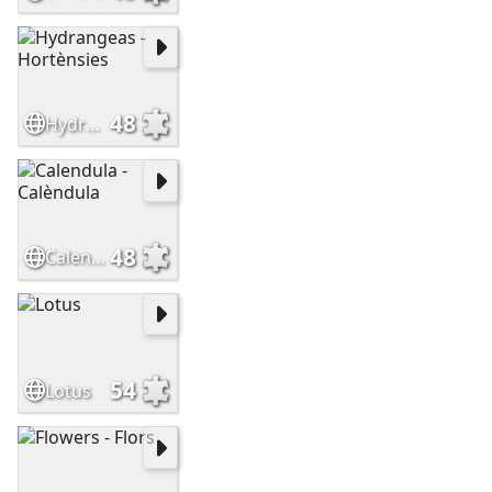
48
Hydrangeas - Hortènsies
48
Calendula - Calèndula
54
Lotus