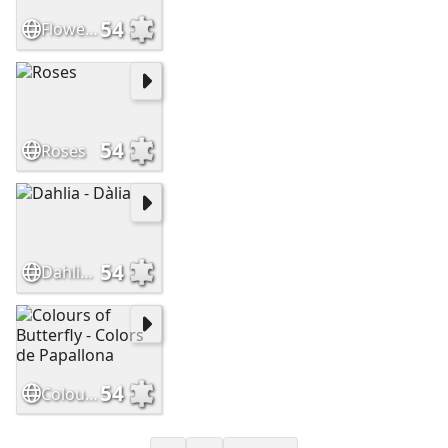
54
Flowers - Flors
54
Roses
54
Dahlia - Dàlia
54
Colours of Butterfly - Colors de Papallona