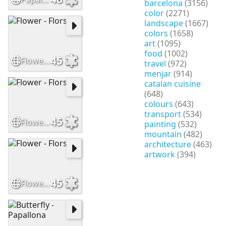
barcelona
(3156)
color
(2271)
landscape
(1667)
colors
(1658)
art
(1095)
food
(1002)
45
Flower - Flors
travel
(972)
menjar
(914)
catalan cuisine
(648)
colours
(643)
transport
(534)
45
Flower - Flors
painting
(532)
mountain
(482)
architecture
(463)
artwork
(394)
45
Flower - Flors