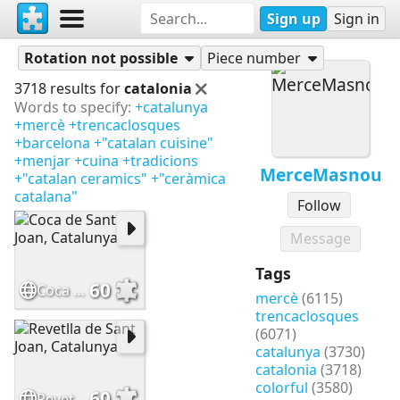
Sign up
Sign in
Puzzles
MerceMasnou
Rotation not possible
Piece number
3718 results for
catalonia
Words to specify:
+catalunya
+mercè
+trencaclosques
+barcelona
+"catalan cuisine"
+menjar
+cuina
+tradicions
MerceMasnou
+"catalan ceramics"
+"ceràmica
catalana"
Follow
Message
Tags
60
Coca de Sant Joan, Catalunya
mercè
(6115)
trencaclosques
(6071)
catalunya
(3730)
catalonia
(3718)
colorful
(3580)
60
Revetlla de Sant Joan, Catalunya