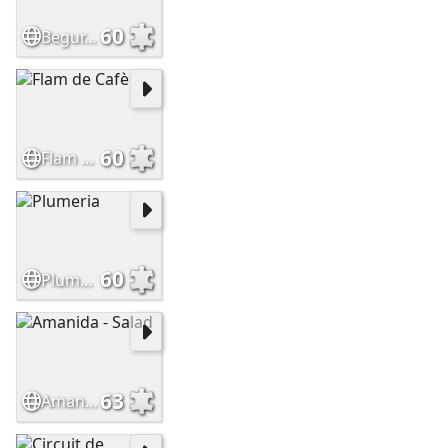
60
Begur, Catalunya
60
Flam de Cafè
60
Plumeria
63
Amanida - Salad