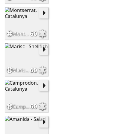
60
Montserrat, Catalunya
60
Marisc - Shellfish
60
Camprodon, Catalunya