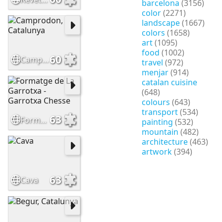
barcelona
(3156)
color
(2271)
landscape
(1667)
colors
(1658)
art
(1095)
food
(1002)
60
Camprodon, Catalunya
travel
(972)
menjar
(914)
catalan cuisine
(648)
colours
(643)
transport
(534)
63
Formatge de La Garrotxa - Garrotxa Chesse
painting
(532)
mountain
(482)
architecture
(463)
artwork
(394)
63
Cava