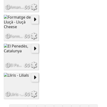
60
Amanida - Salad
60
Formatge de Lluçà - Lluçà Cheese
60
El Penedès, Catalunya
60
Lliris - Lilials