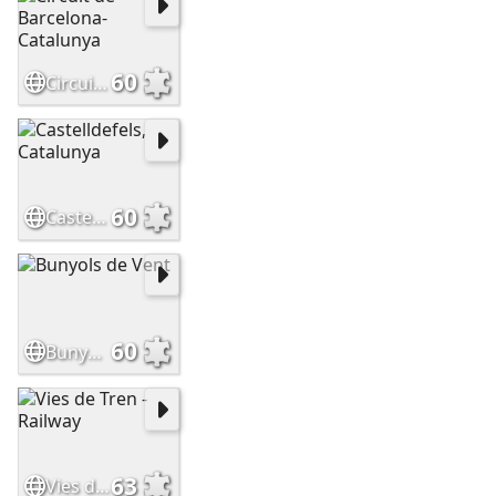
60
Circuit de Barcelona-Catalunya
60
Castelldefels, Catalunya
60
Bunyols de Vent
63
Vies de Tren - Railway