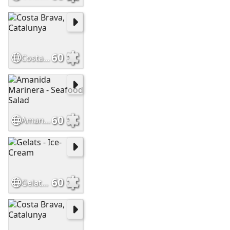
60
Costa Brava, Catalunya
60
Amanida Marinera - Seafood Salad
60
Gelats - Ice-Cream