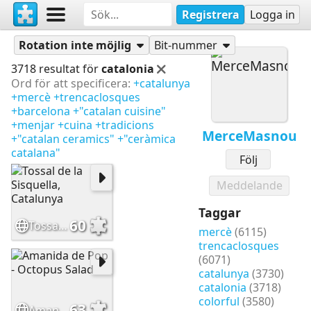
Registrera
Logga in
Pussel
MerceMasnou
Rotation inte möjlig
Bit-nummer
3718 resultat för
catalonia
Ord för att specificera:
+catalunya
+mercè
+trencaclosques
+barcelona
+"catalan cuisine"
+menjar
+cuina
+tradicions
MerceMasnou
+"catalan ceramics"
+"ceràmica
catalana"
Följ
Meddelande
Taggar
60
Tossal de la Sisquella, Catalunya
mercè
(6115)
trencaclosques
(6071)
catalunya
(3730)
catalonia
(3718)
colorful
(3580)
63
Amanida de Pop - Octopus Salad