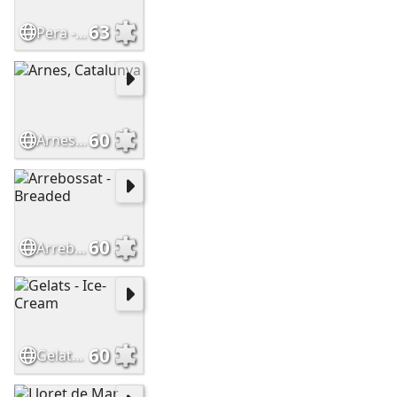
63
Pera - Pear
60
Arnes, Catalunya
60
Arrebossat - Breaded
60
Gelats - Ice-Cream