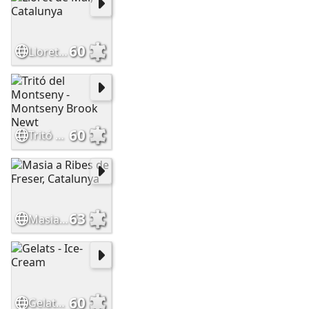
60
Lloret de Mar, Catalunya
60
Tritó del Montseny - Montseny Brook Newt
63
Masia a Ribes de Freser, Catalunya
60
Gelats - Ice-Cream