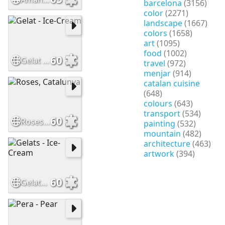
barcelona
(3156)
color
(2271)
landscape
(1667)
colors
(1658)
art
(1095)
food
(1002)
60
Gelat - Ice-Cream
travel
(972)
menjar
(914)
catalan cuisine
(648)
colours
(643)
transport
(534)
60
Roses, Catalunya
painting
(532)
mountain
(482)
architecture
(463)
artwork
(394)
60
Gelats - Ice-Cream