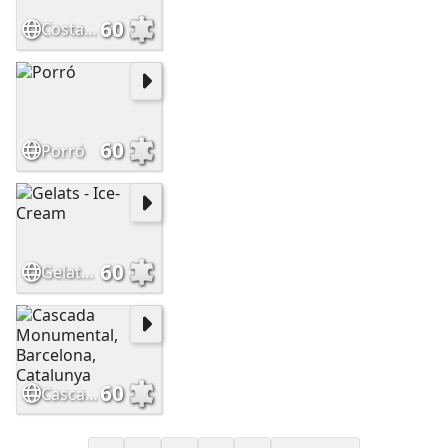
60
Costa Brava, Catalunya
60
Porró
60
Gelats - Ice-Cream
60
Cascada Monumental, Barcelona, Catalunya